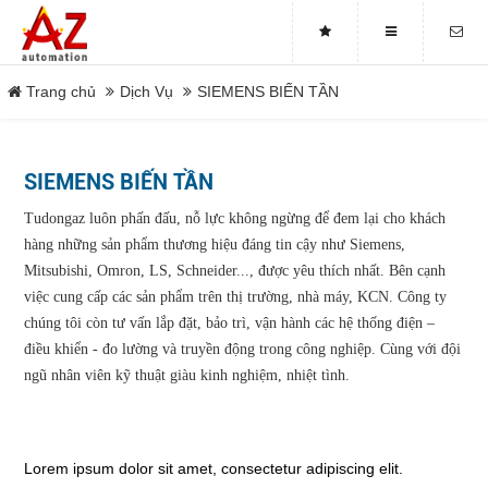
LIÊN HỆ
Trang chủ
Dịch Vụ
SIEMENS BIẾN TẦN
Địa chỉ
20/4 Thiên Hộ Dương, Phường
DANH MỤC
Hạnh Thông, TP Hồ Chí Minh,
SIEMENS BIẾN TẦN
Việt Nam
Tudongaz luôn phấn đấu, nỗ lực không ngừng để đem lại cho khách
Điện thoại
Trang chủ
+84 909 676 110
hàng những sản phẩm thương hiệu đáng tin cậy như Siemens,
Mitsubishi, Omron, LS, Schneider..., được yêu thích nhất. Bên cạnh
Tin tức
việc cung cấp các sản phẩm trên thị trường, nhà máy, KCN. Công ty
ĐĂNG KÝ NHẬN MAIL
chúng tôi còn
tư vấn lắp đặt, bảo trì, vận hành các hệ thống điện –
Sản phẩm
Nhập email để nhận được thông tin của
điều khiển - đo lường và truyền động trong công nghiệp.
Cùng với đội
chúng tôi
ngũ nhân viên kỹ thuật giàu kinh nghiệm, nhiệt tình.
Giới thiệu
Dịch Vụ
Lorem ipsum dolor sit amet, consectetur adipiscing elit.
ĐĂNG KÝ