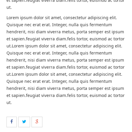
et sapien.feugiat viverra diam.felis tortor, euismod ac tortor
ut.
LIÊN HỆ
Lorem ipsum dolor sit amet, consectetur adipiscing elit.
Quisque nec erat erat. Integer, nulla quis fermentum
HotLine
hendrerit, nisi diam viverra metus, porta semper est ipsum
0909 676 110
et sapien.feugiat viverra diam.felis tortor, euismod ac tortor
ut.
Lorem ipsum dolor sit amet, consectetur adipiscing elit.
Email
Quisque nec erat erat. Integer, nulla quis fermentum
tudongaz@gmail.com
hendrerit, nisi diam viverra metus, porta semper est ipsum
et sapien.feugiat viverra diam.felis tortor, euismod ac tortor
ut.
Lorem ipsum dolor sit amet, consectetur adipiscing elit.
Thời gian làm việc
08:00 - 18:00
Quisque nec erat erat. Integer, nulla quis fermentum
hendrerit, nisi diam viverra metus, porta semper est ipsum
et sapien.feugiat viverra diam.felis tortor, euismod ac tortor
Gọi cho chúng tôi
ut.
Nhắn tin
Mail