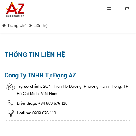
LIÊN HỆ
Trang chủ
Liên hệ
Địa chỉ
20/4 Thiên Hộ Dương, Phường
DANH MỤC
Hạnh Thông, TP Hồ Chí Minh,
THÔNG TIN LIÊN HỆ
Việt Nam
Điện thoại
Trang chủ
+84 909 676 110
Công Ty TNHH Tự Động AZ
Tin tức
ĐĂNG KÝ NHẬN MAIL
Trụ sở chính:
20/4 Thiên Hộ Dương, Phường Hạnh Thông, TP
Hồ Chí Minh, Việt Nam
Sản phẩm
Nhập email để nhận được thông tin của
chúng tôi
Điện thoại:
+84 909 676 110
Giới thiệu
Hotline:
0909 676 110
Dịch Vụ
ĐĂNG KÝ