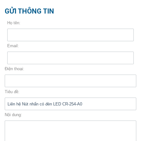
Tuyển Dụng
GỬI THÔNG TIN
Thông Tin Hữu Ích
COPYRIGHT 2016. ALL RIGHTS RESERVED
Họ tên:
Liên hệ
Email:
Đóng
Điện thoại:
LET'S GET SOCIAL
Facebook
Tiêu đề:
Twitter
Nội dung:
LinkedIn
Youtube